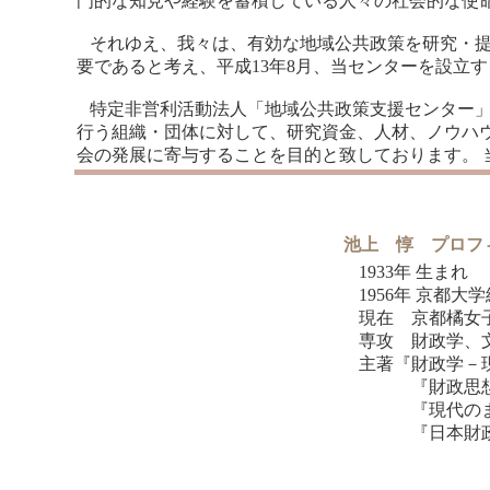
門的な知見や経験を蓄積している人々の社会的な
それゆえ、我々は、有効な地域公共政策を研究・提
要であると考え、平成13年8月、当センターを設
特定非営利活動法人「地域公共政策支援センター」
行う組織・団体に対して、研究資金、人材、ノウハ
会の発展に寄与することを目的と致しております。
池上 惇 プロフ
1933年 生まれ
1956年 京都大
現在 京都橘女
専攻 財政学、
主著『財政学－現
『財政思想史』
『現代のまちづ
『日本財政論』