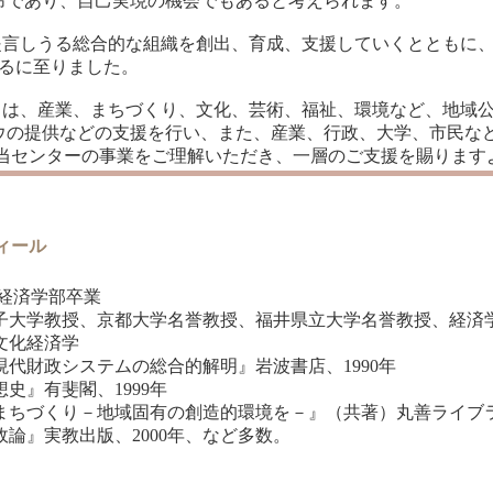
使命であり、自己実現の機会でもあると考えられます。
言しうる総合的な組織を創出、育成、支援していくとともに、
立するに至りました。
は、産業、まちづくり、文化、芸術、福祉、環境など、地域公
ウの提供などの支援を行い、また、産業、行政、大学、市民な
 当センターの事業をご理解いただき、一層のご支援を賜ります
ィール
学経済学部卒業
子大学教授、京都大学名誉教授、福井県立大学名誉教授、経済
文化経済学
代財政システムの総合的解明』岩波書店、1990年
有斐閣、1999年
くり－地域固有の創造的環境を－』（共著）丸善ライブラリ
実教出版、2000年、など多数。