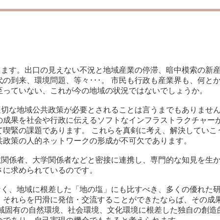
ります。出口の見えない不況と地域産業の停滞、暗中模索の新
の到来、環境問題、等々･･･。 市民も行政も産業界も、何と
至っていない、これが今の地域の状況ではないでしょうか。
切な地域公共政策が必要とされることは言うまでもありません
の成果を社会や行政に伝えるソフトなインフラストラクチャー
て喫緊の課題であります。 これらを真剣に考え、解決していこ
共政策の人的ネットワークの形成が不可欠であります。
関係者、大学関係者などと密接に連携し、専門的な知見を生か
まさに求められているのです。
く、地域に根差した「地の塩」にも比すべき、多くの優れた研
、それらを円滑に発信・交流することができたならば、その成
域固有の自然環境、社会環境、文化環境に根差した独自の創造